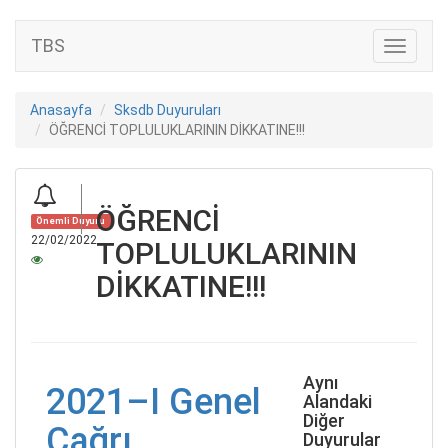
TBS
Anasayfa
Sksdb Duyuruları
ÖĞRENCİ TOPLULUKLARININ DİKKATINE!!!
ÖĞRENCİ
Önemli Duyuru
22/02/2022
TOPLULUKLARININ
DİKKATINE!!!
Aynı
2021–I Genel
Alandaki
Diğer
Çağrı
Duyurular