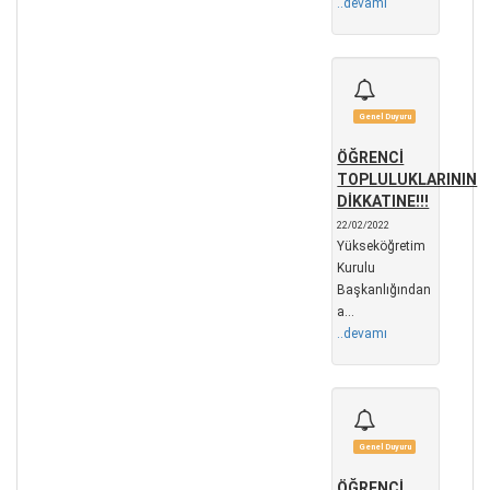
..devamı
Genel Duyuru
ÖĞRENCİ
TOPLULUKLARININ
DİKKATINE!!!
22/02/2022
Yükseköğretim
Kurulu
Başkanlığından
a...
..devamı
Genel Duyuru
ÖĞRENCİ