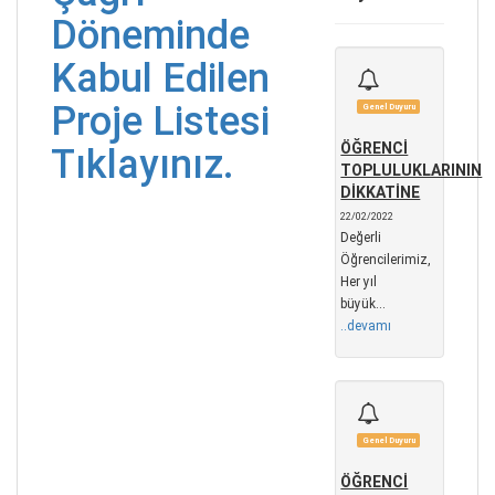
Döneminde
Kabul Edilen
Proje Listesi
Genel Duyuru
ÖĞRENCİ
Tıklayınız.
TOPLULUKLARININ
DİKKATİNE
22/02/2022
Değerli
Öğrencilerimiz,
Her yıl
büyük...
..devamı
Genel Duyuru
ÖĞRENCİ