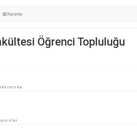
Kararlar
akültesi Öğrenci Topluluğu
akkımızda
uyurular