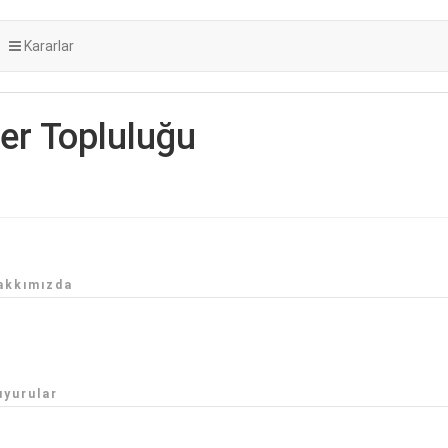
Kararlar
ler Topluluğu
akkımızda
uyurular